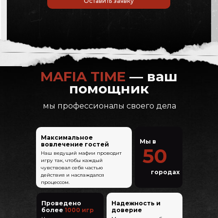
Оставить заявку
MAFIA TIME
— ваш
помощник
мы профессионалы своего дела
Максимальное
Мы в
вовлечение гостей
50
Наш ведущий мафии проводит
игру так, чтобы каждый
чувствовал себя частью
городах
действия и наслаждался
процессом.
Проведено
Надежность и
более
1000
игр
доверие