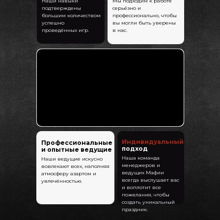
Наши навыки
Мы подходим к работе
подтверждены
серьёзно и
большим количеством
профессионально, чтобы
успешно
вы могли быть уверены
проведённых игр.
в нас.
Индивидуальный
Профессиональные
подход
и опытные ведущие
Наша команда
Наши ведущие искусно
менеджеров и
вовлекают всех, наполняя
ведущих Мафии
атмосферу азартом и
всегда выслушает вас
увлечённостью.
и воплотит все
пожелания, чтобы
создать уникальный
праздник.