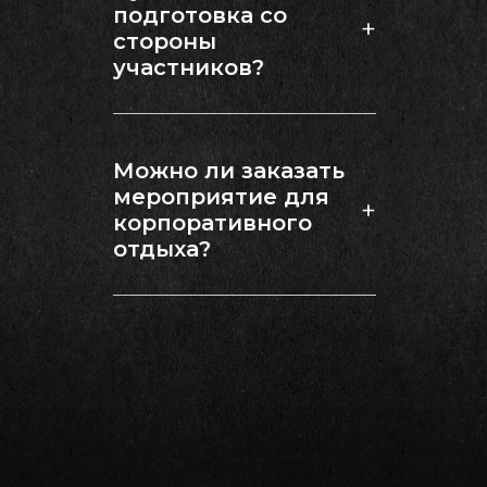
подготовка со
+
стороны
участников?
Нет, мы приносим всё
необходимое и
организуем игру. Вам
Можно ли заказать
остается лишь
мероприятие для
наслаждаться
+
процессом.
корпоративного
отдыха?
Конечно, мы
специализируемся на
корпоративных
мероприятиях и можем
предоставить
документы для
отчетности.