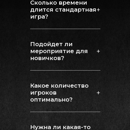
Сколько времени
+
длится стандартная
игра?
Продолжительность
игры обычно составляет
50 минут, но можем
Подойдет ли
подстроиться под ваши
+
мероприятие для
потребности.
новичков?
Да, мы с радостью
принимаем новичков и
помогаем им освоить
Какое количество
правила.
+
игроков
оптимально?
Идеальное количество
участников — от 6 до 16.
Подстраиваемся под
Нужна ли какая-то
нужды каждого клиента.