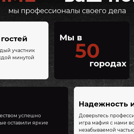
мы профессионалы своего дела
Мы в
гостей
50
ждый участник
аждой минутой
городах
Надежность 
еством успешно
Доверьтесь професс
ые оставили яркие
игра мафия с нами в
незабываемой частью