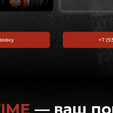
аявку
+7 (9
TIME
— ваш п