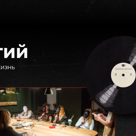
тий
жизнь