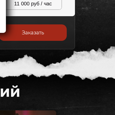
11 000 руб / час
Заказать
тий